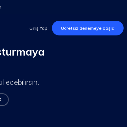

Giriş Yap
Ücretsiz denemeye başla
uşturmaya
l edebilirsin.
