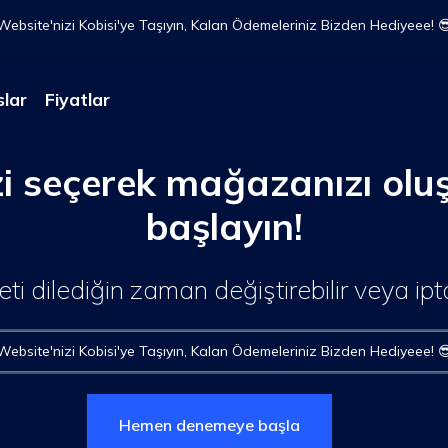
Website'nizi Kobisi'ye Taşıyın, Kalan Ödemeleriniz Bizden Hediyeee! 
slar
Fiyatlar
zi seçerek mağazanızı ol
başlayın!
ti dilediğin zaman değiştirebilir veya ipta
Website'nizi Kobisi'ye Taşıyın, Kalan Ödemeleriniz Bizden Hediyeee! 
Hemen denemeye başla