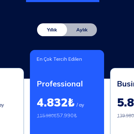
Yıllık
Aylık
En Çok Tercih Edilen
Professional
Busi
4.832₺
5.
 ay
/ ay
57.990₺
115.980₺
139.98