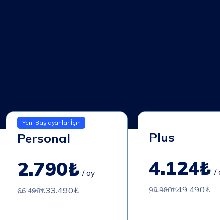
Yeni Başlayanlar İçin
Plus
Personal
4.124₺
2.790₺
/
/ ay
49.490₺
33.490₺
98.980₺
66.498₺