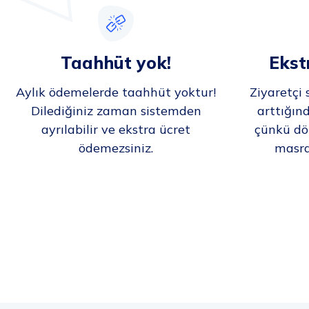
Taahhüt yok!
Ekst
Aylık ödemelerde taahhüt yoktur!
Ziyaretçi 
Dilediğiniz zaman sistemden
arttığın
ayrılabilir ve ekstra ücret
çünkü dö
ödemezsiniz.
masraf