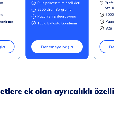
üm
Plus paketin tüm özellikleri
Profe
özelli
2500 Ürün Sergileme
me
5000
Pazaryeri Entegrasyonu
lendirme
Puan
Toplu E-Posta Gönderimi
B2B
şla
Denemeye başla
De
tlere ek olan ayrıcalıklı özell