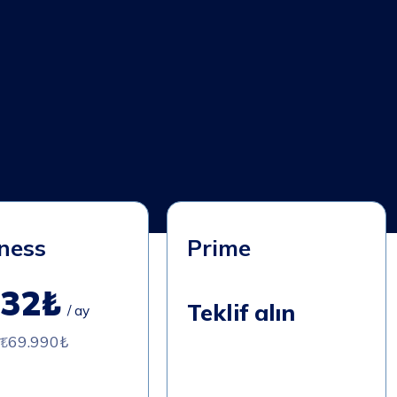
ness
Prime
832₺
Teklif alın
/ ay
69.990₺
0₺