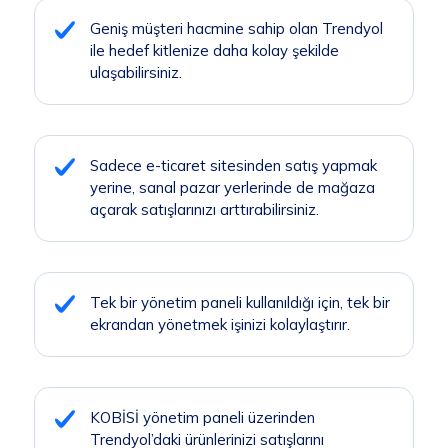
Entegrasyonu
Geniş müşteri hacmine sahip olan Trendyol
ile hedef kitlenize daha kolay şekilde
ulaşabilirsiniz.
Trendyol ile Kobisi üzerindeki E-
ticaret siteniz arasında entegrasyon
sağlayın.
Sadece e-ticaret sitesinden satış yapmak
yerine, sanal pazar yerlerinde de mağaza
açarak satışlarınızı arttırabilirsiniz.
Hemen denemeye başla
Tek bir yönetim paneli kullanıldığı için, tek bir
ekrandan yönetmek işinizi kolaylaştırır.
KOBİSİ yönetim paneli üzerinden
Trendyol’daki ürünlerinizi satışlarını