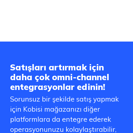
Satışları artırmak için
daha çok omni-channel
entegrasyonlar edinin!
Sorunsuz bir şekilde satış yapmak
için Kobisi mağazanızı diğer
platformlara da entegre ederek
operasyonunuzu kolaylaştırabilir,